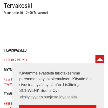
Tervakoski
Maunontie 10, 12400 Tervakoski
TILAUSPALVELU
+35810 2790 201
MYYNTIPALVELU
Käytämme evästeitä tarjotaksemme
paremman käyttökokemuksen. Käyttämällä
+35810 2790 200
myynti.betoni(at)schwenk.com
sivustoa hyväksyt tämän. Lisätietoja
SCHWENK Suomi Oy:n
TOIMISTO
yksityisyyden suojasta löydät alta.
+35810 2790 209