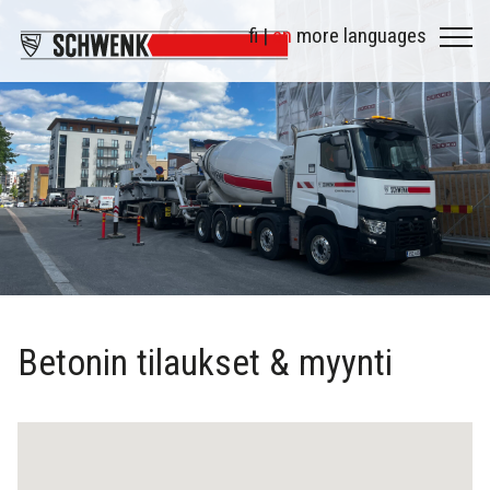
fi |
en
more languages
Betonin tilaukset & myynti