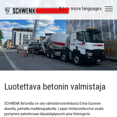
fi |
en
more languages
Luotettava betonin valmistaja
SCHWENK Betonilla on viisi valmisbetonitehdasta Etelä-Suomen
alueella, parhailla markkinapaikoilla. Laajan tehdasverkoston avulla
pystymme palvelemaan kilpailukykyisesti aina Helsingistä