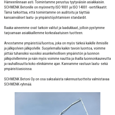
Hämeenlinnaan asti. Toimintamme perustuu tyytyväisiin asiakkaisiin.
SCHWENK Betonille on myönnetty ISO 9001 ja ISO 14001 -sertifikaatit.
Tämä tarkoittaa, että toimintamme on auditoitu ja täyttää
kansainväliset laatu- ja ympäristöjohtamisen standardit.
Raaka-aineemme ovat tarkoin valitut ja laadukkaat, jolloin pystymme
tarjoamaan asiakkaillemme korkealaatuisen tuotteen.
Arvostamme ympäristöä/luontoa, joka on myös tärkeä kaikille ihmisille
ja jälkipolvien jälkipolville. Suojelemalla kaikin tavoin luontoa, voimme
jättää tuhansiksi vuosiksi asuinkelvollisen ympäristön ja luonnon
jälkipolvillemme ja näin myös voimme nauttia ja ihailla luonnonkauneutta
ja rauhallisuutta koko elinikämme ajan. Kannamme vastuun laatu- sekä
ympäristöasioissa.
SCHWENK Betoni Oy on osa saksalaista rakennustuotteita valmistavaa
SCHWENK-ryhmää.